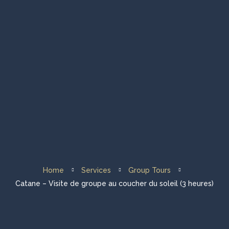
Homepage
Visites de groupes
Visites privées
Flotte et à propos de nous
Destination voile
Home
Services
Group Tours
Nous contacter
Catane – Visite de groupe au coucher du soleil (3 heures)