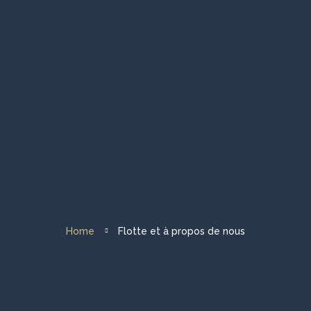
Homepage
Visites de groupes
Visites privées
Flotte et à propos de nous
Destination voile
Home
Flotte et à propos de nous
Nous contacter